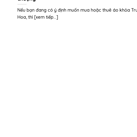
Nếu bạn đang có ý định muốn mua hoặc thuê áo khỏa Tr
Hoa, thì [xem tiếp...]