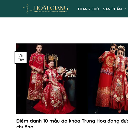
Skip
TRANG CHỦ
SẢN PHẨM
to
content
26
Th9
Điểm danh 10 mẫu áo khỏa Trung Hoa đang đư
chuộng