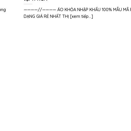
ung
————//———— ÁO KHỎA NHẬP KHẨU 100% MẪU MÃ 
DẠNG GIÁ RẺ NHẤT THỊ [xem tiếp...]