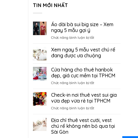
TIN MỚI NHẤT
Áo dài bà sui big size – Xem
ngay 5 mẫu gợi ý
ở
Chức năng bình luận bị tắt
Áo
dài
Xem ngay 5 mẫu vest chú rể
bà
đang được ưa chuộng
sui
big
Cửa hàng cho thuê hanbok
size
–
đẹp, giá cực mềm tại TPHCM
Xem
ở
Chức năng bình luận bị tắt
ngay
Cửa
5
hàng
Check-in nơi thuê vest sui gia
mẫu
cho
vừa đẹp vừa rẻ tại TPHCM
gợi
thuê
ý
ở
Chức năng bình luận bị tắt
hanbok
Check-
đẹp,
in
Địa chỉ thuê vest cưới, vest
giá
nơi
cực
chú rể không nên bỏ qua tại
thuê
mềm
Sài Gòn
vest
tại