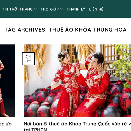
TIN THỜI TRANG
TRỢ GIÚP
THANH LÝ
LIÊN HỆ
TAG ARCHIVES:
THUÊ ÁO KHỎA TRUNG HOA
04
Th11
ợc ưa
Nơi bán & thuê áo Khoả Trung Quốc vừa rẻ 
tại TPHCM