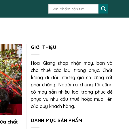
Tìm
kiếm:
GIỚI THIỆU
Hoài Giang shop nhận may, bán và
cho thuê các loại trang phục. Chất
lượng đi đầu nhưng giá cả cũng rất
phải chăng. Ngoài ra chúng tôi cũng
có may sẵn nhiều loại trang phục để
phục vụ nhu cầu thuê hoặc mua liền
của quý khách hàng.
DANH MỤC SẢN PHẨM
vừa chất