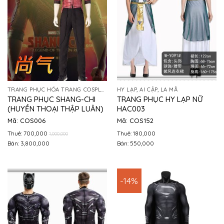
TRANG PHỤC HÓA TRANG COSPLAY
HY LẠP, AI CẬP, LA MÃ
TRANG PHỤC SHANG-CHI
TRANG PHỤC HY LẠP NỮ
(HUYỀN THOẠI THẬP LUÂN)
HAC003
Mã: COS006
Mã: COS152
Thuê: 700,000
Thuê: 180,000
1,000,000
Bán: 3,800,000
Bán: 550,000
-14%