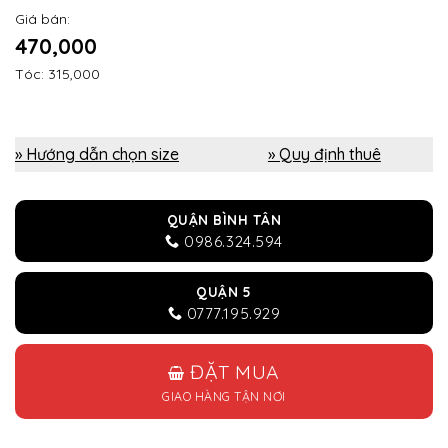
Giá bán:
470,000
Tóc: 315,000
» Hướng dẫn chọn size
» Quy định thuê
QUẬN BÌNH TÂN
0986.324.594
QUẬN 5
0777.195.929
ĐẶT MUA
GIAO HÀNG TẬN NƠI