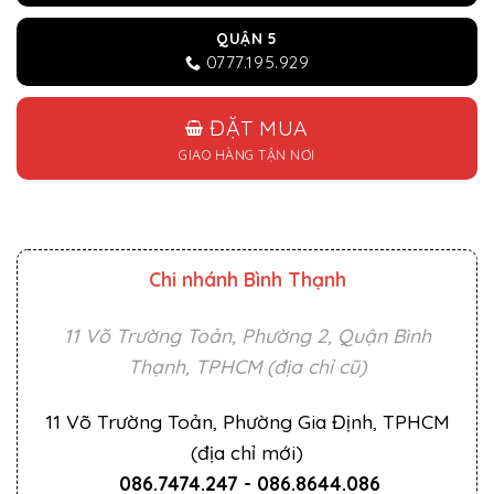
QUẬN 5
0777.195.929
ĐẶT MUA
GIAO HÀNG TẬN NƠI
Chi nhánh Bình Thạnh
11 Võ Trường Toản, Phường 2, Quận Bình
Thạnh, TPHCM (địa chỉ cũ)
11 Võ Trường Toản, Phường Gia Định, TPHCM
(địa chỉ mới)
086.7474.247
-
086.8644.086