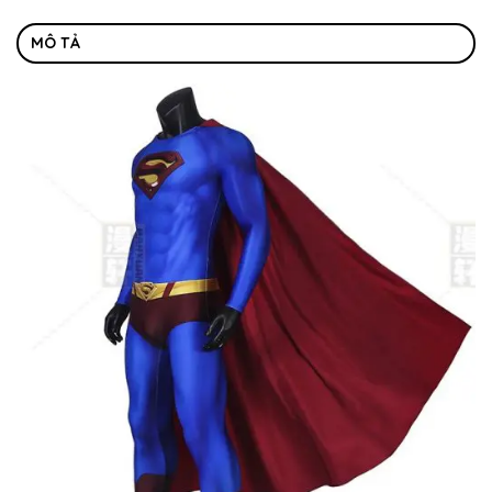
MÔ TẢ