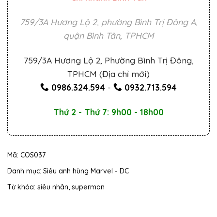
759/3A Hương Lộ 2, phường Bình Trị Đông A,
quận Bình Tân, TPHCM
759/3A Hương Lộ 2, Phường Bình Trị Đông,
TPHCM (Địa chỉ mới)
0986.324.594
-
0932.713.594
Thứ 2 - Thứ 7: 9h00 - 18h00
Mã:
COS037
Danh mục:
Siêu anh hùng Marvel - DC
Từ khóa:
siêu nhân
,
superman