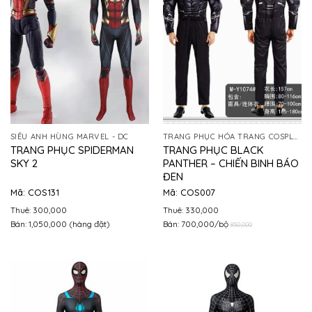
SIÊU ANH HÙNG MARVEL - DC
TRANG PHỤC HÓA TRANG COSPLAY
TRANG PHỤC SPIDERMAN
TRANG PHỤC BLACK
SKY 2
PANTHER – CHIẾN BINH BÁO
ĐEN
Mã: COS131
Mã: COS007
Thuê: 300,000
Thuê: 330,000
Bán: 1,050,000 (hàng đặt)
Bán: 700,000/bộ
850,000