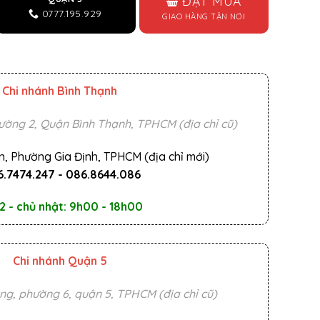
ĐẶT MUA
0777.195.929
GIAO HÀNG TẬN NƠI
Chi nhánh Bình Thạnh
ường 2, Quận Bình Thạnh, TPHCM (địa chỉ cũ)
n, Phường Gia Định, TPHCM (địa chỉ mới)
.7474.247
-
086.8644.086
2 - chủ nhật: 9h00 - 18h00
Chi nhánh Quận 5
ng, phường 6, quận 5, TPHCM (địa chỉ cũ)