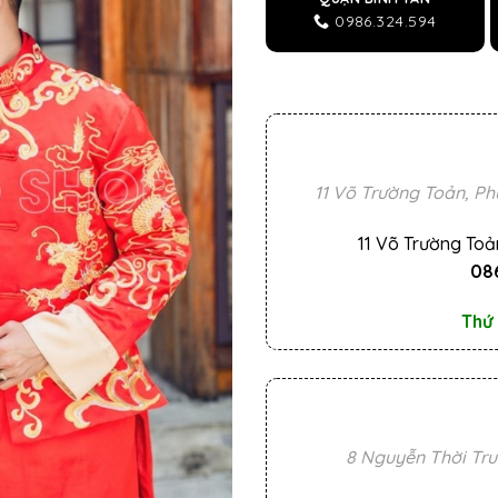
0986.324.594
11 Võ Trường Toản, Ph
11 Võ Trường Toả
086
Thứ 
8 Nguyễn Thời Tru