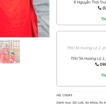
8 Nguyễn Thời Tru
0
Th
759/3A Hương Lộ 2, ph
759/3A Hương Lộ 2, 
098
Th
Mã:
CN049
Danh mục:
Đồ cưới, áo Khỏa
,
Áo 