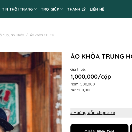
TIN THỜI TRANG
TRỢ GIÚP
THANH LÝ
LIÊN HỆ
ồ cưới, áo Khỏa
/
Áo khỏa CD-CR
ÁO KHỎA TRUNG H
Giá thuê:
1,000,000/cặp
Nam: 500,000
Nữ: 500,000
» Hướng dẫn chọn size
QUẬN BÌNH TÂN