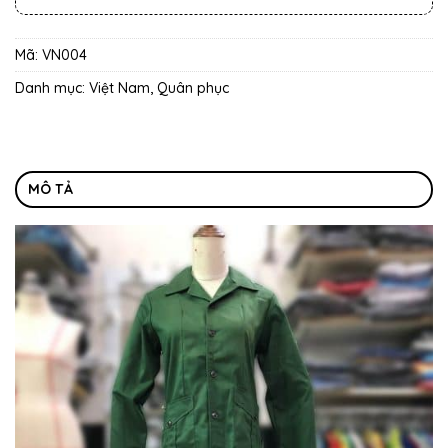
Mã:
VN004
Danh mục:
Việt Nam
,
Quân phục
MÔ TẢ