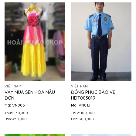
VIỆT NAM
VIỆT NAM
VÁY MÚA SEN HOA MẪU
ĐỒNG PHỤC BẢO VỆ
ĐƠN
HDT003019
Mã: VN006
Mã: VN013
Thuê: 130,000
Thuê: 100,000
Bán: 450,000
Bán: 300,000