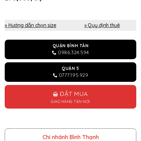
» Hướng dẫn chọn size
» Quy định thuê
QUẬN BÌNH TÂN
0986.324.594
QUẬN 5
0777.195.929
ĐẶT MUA
GIAO HÀNG TẬN NƠI
Chi nhánh Bình Thạnh