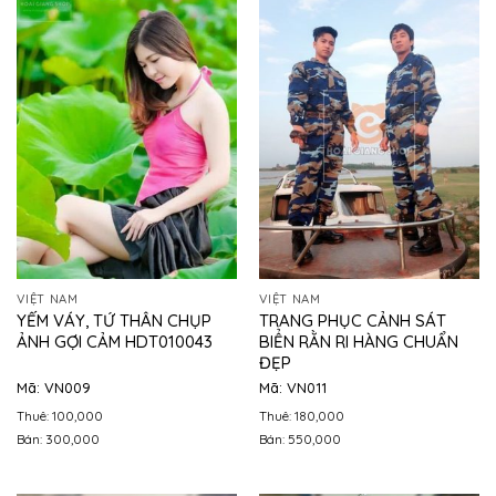
VIỆT NAM
VIỆT NAM
YẾM VÁY, TỨ THÂN CHỤP
TRANG PHỤC CẢNH SÁT
ẢNH GỢI CẢM HDT010043
BIỂN RẰN RI HÀNG CHUẨN
ĐẸP
Mã: VN009
Mã: VN011
Thuê: 100,000
Thuê: 180,000
Bán: 300,000
Bán: 550,000