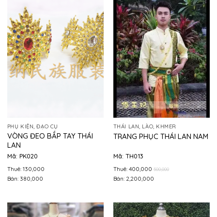
PHỤ KIỆN, ĐẠO CỤ
THÁI LAN, LÀO, KHMER
VÒNG ĐEO BẮP TAY THÁI
TRANG PHỤC THÁI LAN NAM
LAN
Mã: PK020
Mã: TH013
Thuê: 130,000
Thuê: 400,000
500,000
Bán: 380,000
Bán: 2,200,000