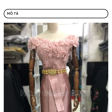
MÔ TẢ