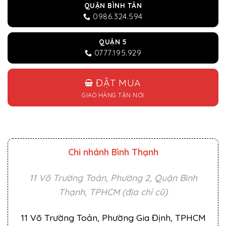
QUẬN BÌNH TÂN
0986.324.594
QUẬN 5
0777.195.929
ĐẶT MUA
GIAO HÀNG TẬN NƠI
Chi nhánh Bình Thạnh
11 Võ Trường Toản, Phường 2, Quận Bình
Thạnh, TPHCM (địa chỉ cũ)
11 Võ Trường Toản, Phường Gia Định, TPHCM