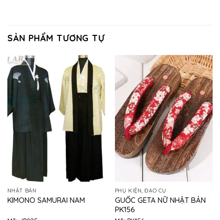
SẢN PHẨM TƯƠNG TỰ
NHẬT BẢN
PHỤ KIỆN, ĐẠO CỤ
GUỐC GETA NỮ NHẬT BẢN
KIMONO SAMURAI NAM
PK156