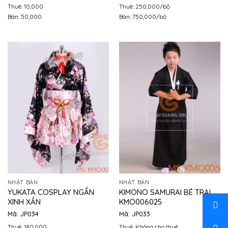
Thuê: 10,000
Thuê: 250,000/bộ
Bán: 50,000
Bán: 750,000/bộ
NHẬT BẢN
NHẬT BẢN
YUKATA COSPLAY NGẮN
KIMONO SAMURAI BÉ TRAI
XINH XẮN
KMO006025
Mã: JP034
Mã: JP033
Thuê: 180,000
Thuê: Không cho thuê