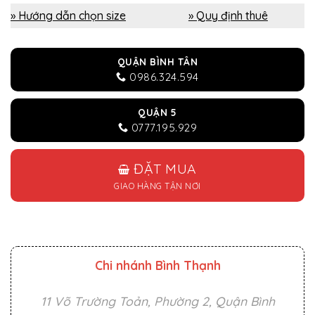
» Hướng dẫn chọn size
» Quy định thuê
QUẬN BÌNH TÂN
0986.324.594
QUẬN 5
0777.195.929
ĐẶT MUA
GIAO HÀNG TẬN NƠI
Chi nhánh Bình Thạnh
11 Võ Trường Toản, Phường 2, Quận Bình