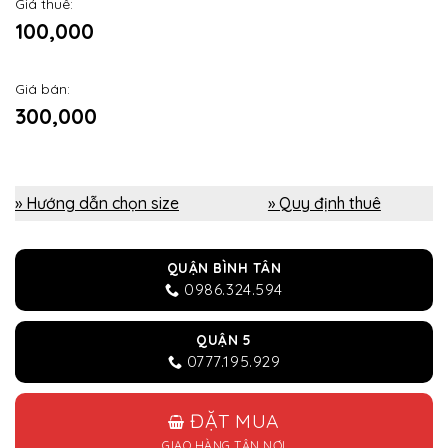
Giá thuê:
100,000
Giá bán:
300,000
» Hướng dẫn chọn size
» Quy định thuê
QUẬN BÌNH TÂN
0986.324.594
QUẬN 5
0777.195.929
ĐẶT MUA
GIAO HÀNG TẬN NƠI