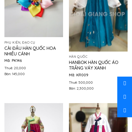
PHỤ KIỆN, ĐẠO CỤ
CÀI ĐẦU HÀN QUỐC HOA
NHIỀU CÁNH
HÀN QUỐC
Mã: PK146
HANBOK HÀN QUỐC ÁO
TRẮNG VÁY XANH
Thuê: 20,000
Bán: 145,000
Mã: KR009
Thuê: 500,000
Bán: 2,300,000