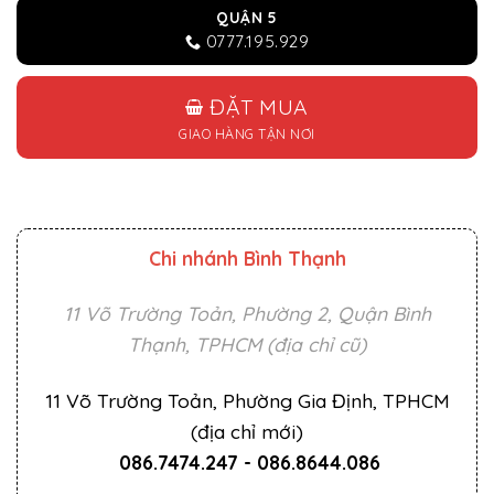
QUẬN 5
0777.195.929
ĐẶT MUA
GIAO HÀNG TẬN NƠI
Chi nhánh Bình Thạnh
11 Võ Trường Toản, Phường 2, Quận Bình
Thạnh, TPHCM (địa chỉ cũ)
11 Võ Trường Toản, Phường Gia Định, TPHCM
(địa chỉ mới)
086.7474.247
-
086.8644.086