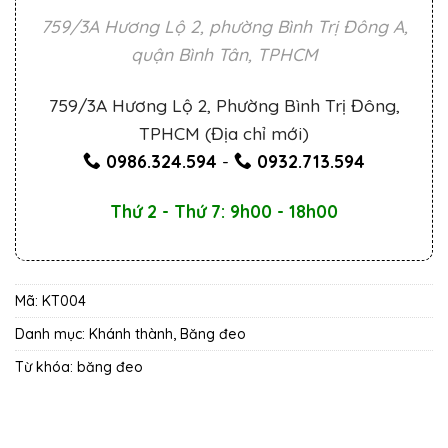
759/3A Hương Lộ 2, phường Bình Trị Đông A,
quận Bình Tân, TPHCM
759/3A Hương Lộ 2, Phường Bình Trị Đông,
TPHCM (Địa chỉ mới)
0986.324.594
-
0932.713.594
Thứ 2 - Thứ 7: 9h00 - 18h00
Mã:
KT004
Danh mục:
Khánh thành, Băng đeo
Từ khóa:
băng đeo