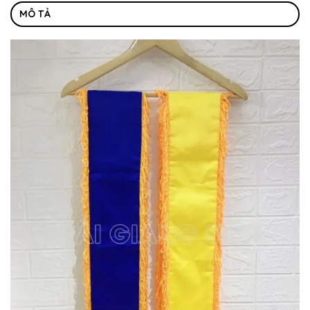
MÔ TẢ