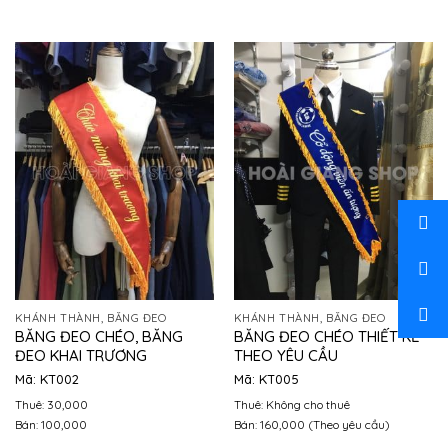
KHÁNH THÀNH, BĂNG ĐEO
KHÁNH THÀNH, BĂNG ĐEO
BĂNG ĐEO CHÉO, BĂNG
BĂNG ĐEO CHÉO THIẾT KẾ
ĐEO KHAI TRƯƠNG
THEO YÊU CẦU
Mã: KT002
Mã: KT005
Thuê: 30,000
Thuê: Không cho thuê
Bán: 100,000
Bán: 160,000 (Theo yêu cầu)