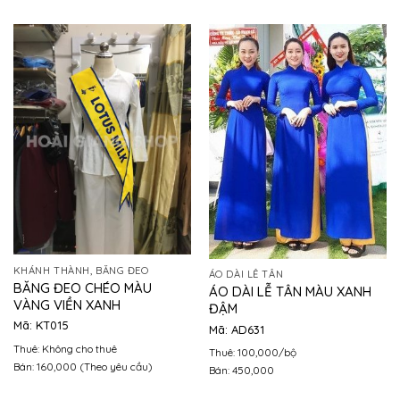
KHÁNH THÀNH, BĂNG ĐEO
ÁO DÀI LỄ TÂN
BĂNG ĐEO CHÉO MÀU
ÁO DÀI LỄ TÂN MÀU XANH
VÀNG VIỀN XANH
ĐẬM
Mã: KT015
Mã: AD631
Thuê: Không cho thuê
Thuê: 100,000/bộ
Bán: 160,000 (Theo yêu cầu)
Bán: 450,000