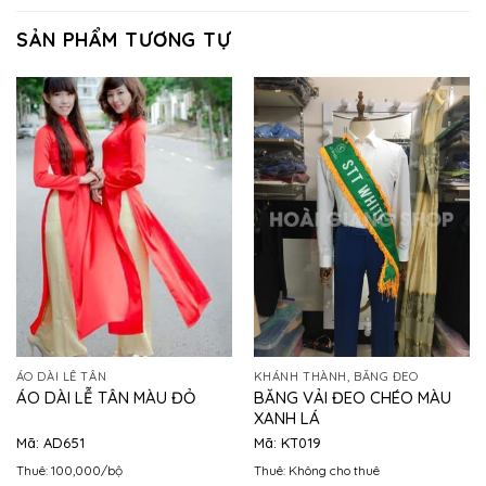
SẢN PHẨM TƯƠNG TỰ
ÁO DÀI LỄ TÂN
KHÁNH THÀNH, BĂNG ĐEO
BĂNG VẢI ĐEO CHÉO MÀU
ÁO DÀI LỄ TÂN MÀU ĐỎ
XANH LÁ
Mã: AD651
Mã: KT019
Thuê: 100,000/bộ
Thuê: Không cho thuê