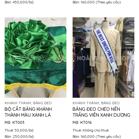
Bán: 450,000/bộ
Bán: 160,000 (Theo yêu cầu)
KHÁNH THÀNH, BĂNG ĐEO
KHÁNH THÀNH, BĂNG ĐEO
BỘ CẮT BĂNG KHÁNH
BĂNG ĐEO CHÉO NỀN
THÀNH MÀU XANH LÁ
TRẮNG VIỀN XANH DƯƠNG
Mã: KT003
Mã: KT016
Thuê: 50,000/bộ
Thuê: Không cho thuê
Bán: 250,000/bộ
Bán: 160,000 (Theo yêu cầu)