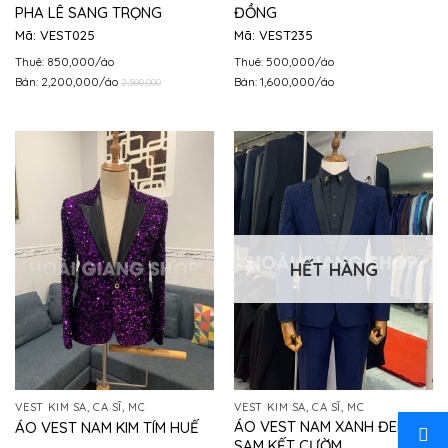
PHA LÊ SANG TRỌNG
ĐỒNG
Mã: VEST025
Mã: VEST235
Thuê: 850,000/áo
Thuê: 500,000/áo
Bán: 2,200,000/áo
Bán: 1,600,000/áo
2,500,000
HẾT HÀNG
VEST KIM SA, CA SĨ, MC
VEST KIM SA, CA SĨ, MC
ÁO VEST NAM XANH ĐEN VE
ÁO VEST NAM KIM TÍM HUẾ
SAM KẾT CƯỜM