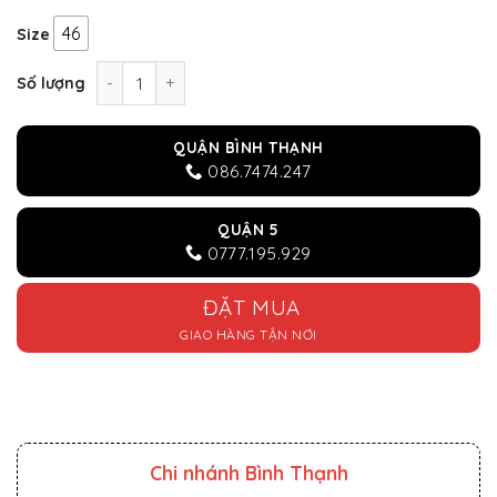
46
Size
Bộ vest nam đen kết cườm độc đáo số lượng
Số lượng
QUẬN BÌNH THẠNH
086.7474.247
QUẬN 5
0777.195.929
ĐẶT MUA
GIAO HÀNG TẬN NƠI
Chi nhánh Bình Thạnh