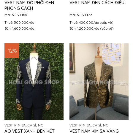
VEST NAM ĐỎ PHỐI ĐEN
VEST NAM ĐEN CÁCH ĐIỆU
PHONG CÁCH
Mã: VEST164
Mã: VEST172
Thuê: 500,000/áo
Thuê: 400,000/áo (sắp về)
Bán: 1,600,000/áo
Bán: 1,200,000/áo (sắp về)
-12%
VEST KIM SA, CA SĨ, MC
VEST KIM SA, CA SĨ, MC
ÁO VEST XANH ĐEN KẾT
VEST NAM KIM SA VÀNG