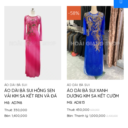
-58%
ÁO DÀI BÀ SUI
ÁO DÀI BÀ SUI
ÁO DÀI BÀ SUI XANH
ÁO DÀI BÀ SUI HỒNG SEN
DƯƠNG KIM SA KẾT CƯỜM
VẢI KIM SA KẾT REN VÀ ĐÁ
Mã: AD813
Mã: AD748
Thuê: 450,000
Thuê: 350,000
600,000
Bán: Thanh lý: 1,000,000
Bán: 1,400,000
2,400,000