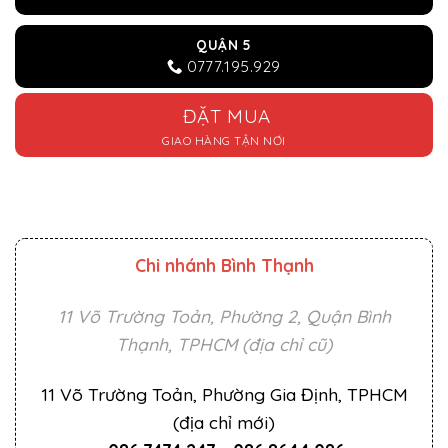
QUẬN 5
0777.195.929
ĐẶT MUA
GIAO HÀNG TẬN NƠI
Chi nhánh Bình Thạnh
11 Võ Trường Toản, Phường 2, Quận Bình
Thạnh, TPHCM (địa chỉ cũ)
11 Võ Trường Toản, Phường Gia Định, TPHCM
(địa chỉ mới)