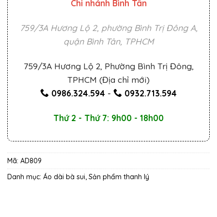
Chi nhánh Bình Tân
759/3A Hương Lộ 2, phường Bình Trị Đông A,
quận Bình Tân, TPHCM
759/3A Hương Lộ 2, Phường Bình Trị Đông,
TPHCM (Địa chỉ mới)
0986.324.594
-
0932.713.594
Thứ 2 - Thứ 7: 9h00 - 18h00
Mã:
AD809
Danh mục:
Áo dài bà sui
,
Sản phẩm thanh lý