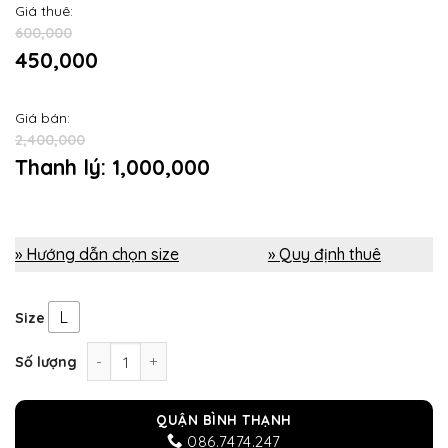
Giá thuê:
600,000
450,000
Giá bán:
2,400,000
Thanh lý: 1,000,000
» Hướng dẫn chọn size
» Quy định thuê
L
Size
Áo dài trung niên xanh đen kết cườm số lượng
Số lượng
QUẬN BÌNH THẠNH
086.7474.247