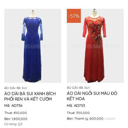
-57%
ÁO DÀI BÀ SUI
ÁO DÀI BÀ SUI
ÁO DÀI NGỒI SUI MÀU ĐỎ
ÁO DÀI BÀ SUI XANH BÍCH
KẾT HOA
PHỐI REN VÀ KẾT CƯỜM
Mã: AD753
Mã: AD736
Thuê: 350,000
Thuê: 450,000
Bán: Thanh lý: 600,000
Bán: 1,800,000
1,400,000
Có hàng: Q.5