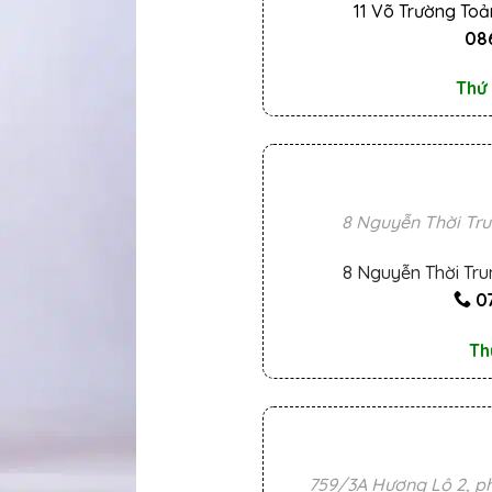
11 Võ Trường Toả
086
Thứ 
8 Nguyễn Thời Tru
8 Nguyễn Thời Tru
0
Th
759/3A Hương Lộ 2, ph