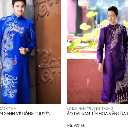
 CÁCH TÂN
ÁO DÀI NAM TRUYỀN THỐNG
AM XANH VẼ RỒNG TRUYỀN
ÁO DÀI NAM TÍM HOA VĂN LỬA 
Mã: AD168