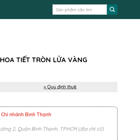
Tìm
kiếm:
 HOA TIẾT TRÒN LỬA VÀNG
» Quy định thuê
Chi nhánh Bình Thạnh
ường 2, Quận Bình Thạnh, TPHCM (địa chỉ cũ)