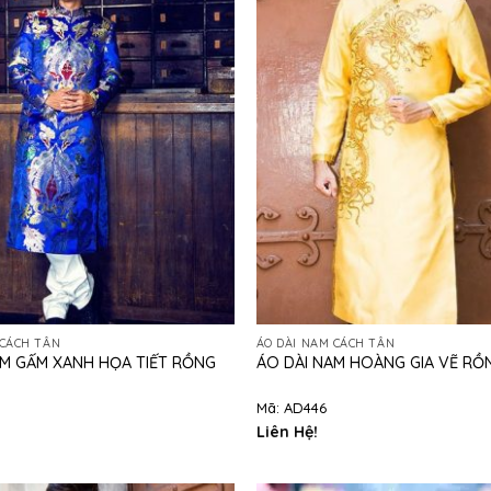
 CÁCH TÂN
ÁO DÀI NAM CÁCH TÂN
AM GẤM XANH HỌA TIẾT RỒNG
ÁO DÀI NAM HOÀNG GIA VẼ RỒ
Mã: AD446
Liên Hệ!