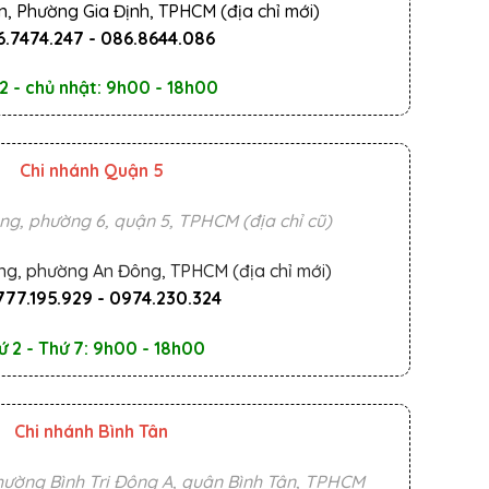
n, Phường Gia Định, TPHCM (địa chỉ mới)
.7474.247
-
086.8644.086
2 - chủ nhật: 9h00 - 18h00
Chi nhánh Quận 5
ng, phường 6, quận 5, TPHCM (địa chỉ cũ)
ng, phường An Đông, TPHCM (địa chỉ mới)
777.195.929
-
0974.230.324
ứ 2 - Thứ 7: 9h00 - 18h00
Chi nhánh Bình Tân
ường Bình Trị Đông A, quận Bình Tân, TPHCM