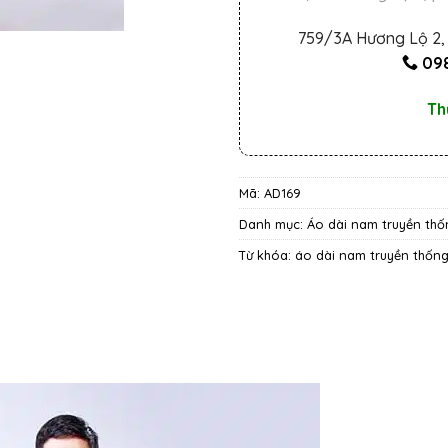
759/3A Hương Lộ 2, 
098
Th
Mã:
AD169
Danh mục:
Áo dài nam truyền thố
Từ khóa:
áo dài nam truyền thốn