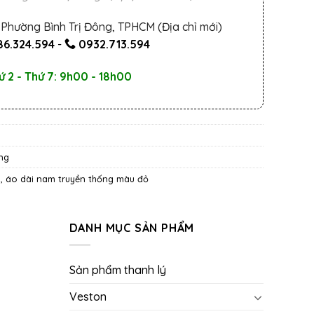
Phường Bình Trị Đông, TPHCM (Địa chỉ mới)
6.324.594
-
0932.713.594
ứ 2 - Thứ 7: 9h00 - 18h00
ng
g
,
áo dài nam truyền thống màu đỏ
DANH MỤC SẢN PHẨM
Sản phẩm thanh lý
Veston