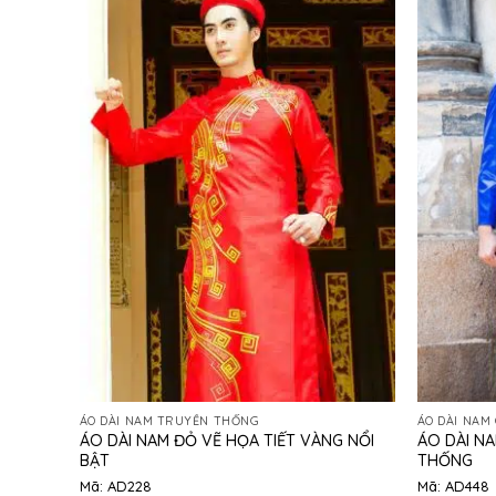
ÁO DÀI NAM TRUYỀN THỐNG
ÁO DÀI NAM
ÁO DÀI NAM ĐỎ VẼ HỌA TIẾT VÀNG NỔI
ÁO DÀI N
BẬT
THỐNG
Mã: AD228
Mã: AD448