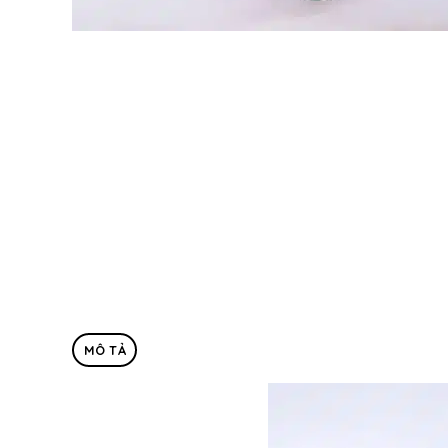
MÔ TẢ