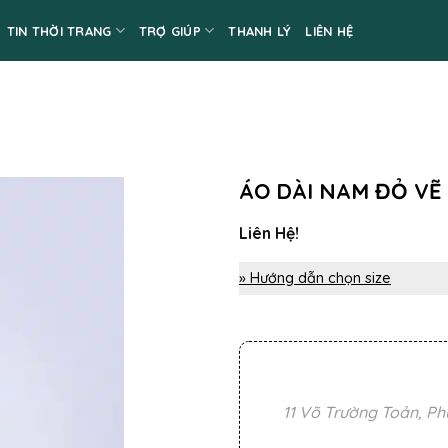
TIN THỜI TRANG
TRỢ GIÚP
THANH LÝ
LIÊN HỆ
ÁO DÀI NAM ĐỎ VẼ
Liên Hệ!
» Hướng dẫn chọn size
11 Võ Trường Toản, Ph