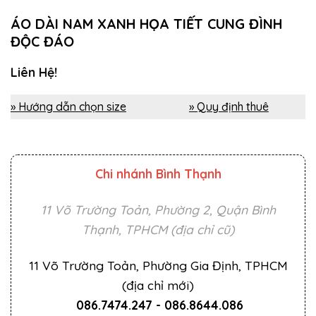
ÁO DÀI NAM XANH HỌA TIẾT CUNG ĐÌNH
ĐỘC ĐÁO
Liên Hệ!
» Hướng dẫn chọn size
» Quy định thuê
Chi nhánh Bình Thạnh
11 Võ Trường Toản, Phường 2, Quận Bình
Thạnh, TPHCM (địa chỉ cũ)
11 Võ Trường Toản, Phường Gia Định, TPHCM
(địa chỉ mới)
086.7474.247
-
086.8644.086