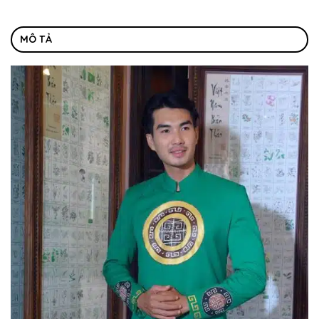
MÔ TẢ