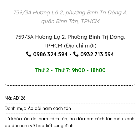
759/3A Hương Lộ 2, phường Bình Trị Đông A,
quận Bình Tân, TPHCM
759/3A Hương Lộ 2, Phường Bình Trị Đông,
TPHCM (Địa chỉ mới)
0986.324.594
-
0932.713.594
Thứ 2 - Thứ 7: 9h00 - 18h00
Mã:
AD126
Danh mục:
Áo dài nam cách tân
Từ khóa:
áo dài nam cách tân
,
áo dài nam cách tân màu xanh
,
áo dài nam vẽ họa tiết cung đình