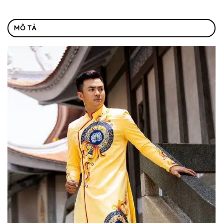
MÔ TẢ