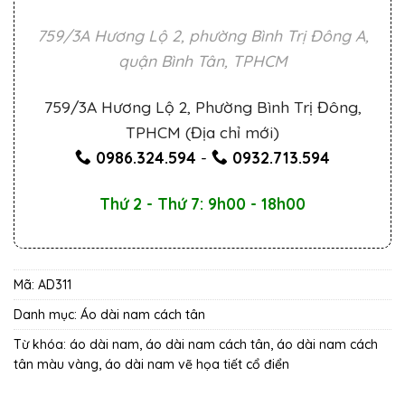
759/3A Hương Lộ 2, phường Bình Trị Đông A,
quận Bình Tân, TPHCM
759/3A Hương Lộ 2, Phường Bình Trị Đông,
TPHCM (Địa chỉ mới)
0986.324.594
-
0932.713.594
Thứ 2 - Thứ 7: 9h00 - 18h00
Mã:
AD311
Danh mục:
Áo dài nam cách tân
Từ khóa:
áo dài nam
,
áo dài nam cách tân
,
áo dài nam cách
tân màu vàng
,
áo dài nam vẽ họa tiết cổ điển