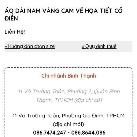
ÁO DÀI NAM VÀNG CAM VẼ HỌA TIẾT CỔ
ĐIỂN
Liên Hệ!
» Hướng dẫn chọn size
» Quy định thuê
Chi nhánh Bình Thạnh
11 Võ Trường Toản, Phường 2, Quận Bình
Thạnh, TPHCM (địa chỉ cũ)
11 Võ Trường Toản, Phường Gia Định, TPHCM
(địa chỉ mới)
086.7474.247
-
086.8644.086