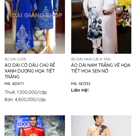
ÁO DÀI CƯỚI
ÁO DÀI NAM CÁCH TÂN
ÁO DÀI CÔ DÂU CHÚ RỂ
ÁO DÀI NAM TRẮNG VẼ HỌA
XANH DƯƠNG HỌA TIẾT
TIẾT HOA SEN NỞ
TRẮNG
Mã: AD471
Mã: AD332
Liên Hệ!
Thuê: 1,500,000/cặp
Bán: 4,800,000/cặp