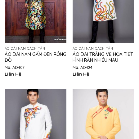
ÁO DÀI NAM CÁCH TÂN
ÁO DÀI NAM CÁCH TÂN
ÁO DÀI NAM GẤM ĐEN RỒNG
ÁO DÀI TRẮNG VẼ HỌA TIẾT
ĐỎ
HÌNH RẮN NHIỀU MÀU
Mã: AD407
Mã: AD424
Liên Hệ!
Liên Hệ!