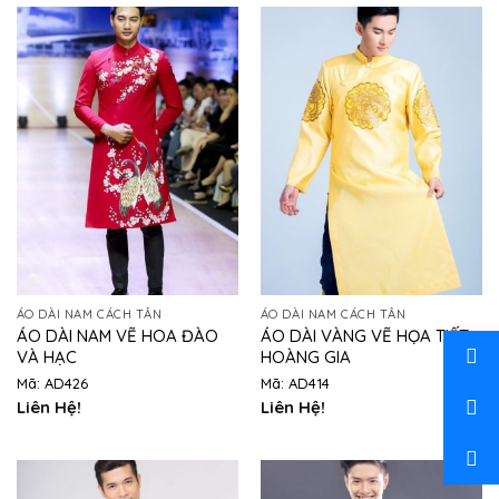
ÁO DÀI NAM CÁCH TÂN
ÁO DÀI NAM CÁCH TÂN
ÁO DÀI NAM VẼ HOA ĐÀO
ÁO DÀI VÀNG VẼ HỌA TIẾT
VÀ HẠC
HOÀNG GIA
Mã: AD426
Mã: AD414
Liên Hệ!
Liên Hệ!