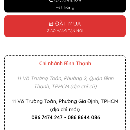
0777.195.929
Hết hàng
ĐẶT MUA
GIAO HÀNG TẬN NƠI
Chi nhánh Bình Thạnh
11 Võ Trường Toản, Phường 2, Quận Bình
Thạnh, TPHCM (địa chỉ cũ)
11 Võ Trường Toản, Phường Gia Định, TPHCM
(địa chỉ mới)
086.7474.247
-
086.8644.086