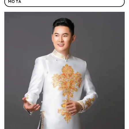
MÔ TẢ