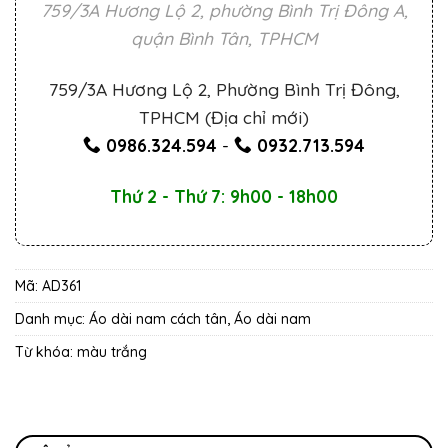
759/3A Hương Lộ 2, phường Bình Trị Đông A,
quận Bình Tân, TPHCM
759/3A Hương Lộ 2, Phường Bình Trị Đông,
TPHCM (Địa chỉ mới)
0986.324.594
-
0932.713.594
Thứ 2 - Thứ 7: 9h00 - 18h00
Mã:
AD361
Danh mục:
Áo dài nam cách tân
,
Áo dài nam
Từ khóa:
màu trắng