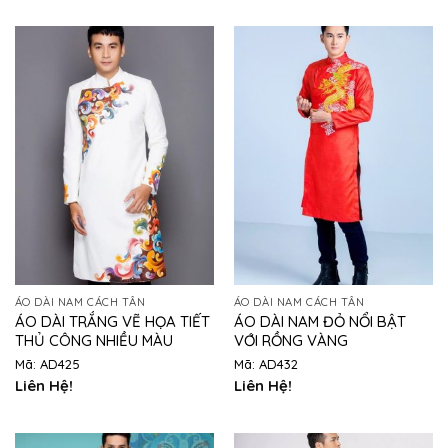
ÁO DÀI NAM CÁCH TÂN
ÁO DÀI NAM CÁCH TÂN
ÁO DÀI TRẮNG VẼ HỌA TIẾT
ÁO DÀI NAM ĐỎ NỔI BẬT
THỦ CÔNG NHIỀU MÀU
VỚI RỒNG VÀNG
Mã: AD425
Mã: AD432
Liên Hệ!
Liên Hệ!