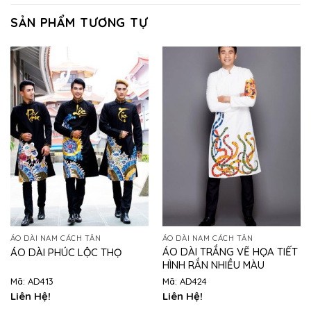
SẢN PHẨM TƯƠNG TỰ
ÁO DÀI NAM CÁCH TÂN
ÁO DÀI NAM CÁCH TÂN
ÁO DÀI TRẮNG VẼ HỌA TIẾT
ÁO DÀI PHÚC LỘC THỌ
HÌNH RẮN NHIỀU MÀU
Mã: AD413
Mã: AD424
Liên Hệ!
Liên Hệ!