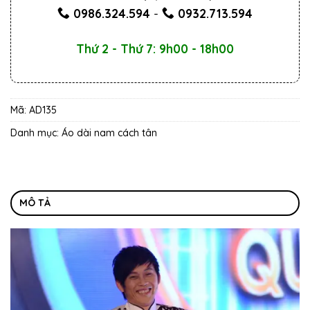
0986.324.594
-
0932.713.594
Thứ 2 - Thứ 7: 9h00 - 18h00
Mã:
AD135
Danh mục:
Áo dài nam cách tân
MÔ TẢ