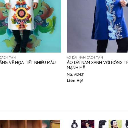
 CÁCH TÂN
ÁO DÀI NAM CÁCH TÂN
ÁO DÀI NAM XANH VỚI RỒNG T
ẮNG VẼ HỌA TIẾT NHIỀU MÀU
MẠNH MẼ
Mã: AD431
Liên Hệ!