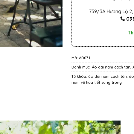
759/3A Hương Lộ 2, 
098
Th
Mã:
AD071
Danh mục:
Áo dài nam cách tân
,
Từ khóa:
áo dài nam cách tân
,
áo
nam vẽ họa tiết sang trọng