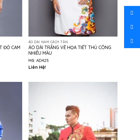
ÁO DÀI NAM CÁCH TÂN
ÁO DÀI TRẮNG VẼ HỌA TIẾT THỦ CÔNG
ẾT ĐỎ CAM
NHIỀU MÀU
Mã: AD425
Liên Hệ!