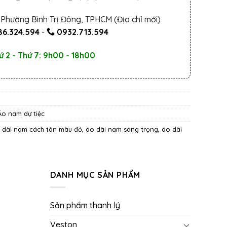
Phường Bình Trị Đông, TPHCM (Địa chỉ mới)
6.324.594
-
0932.713.594
ứ 2 - Thứ 7: 9h00 - 18h00
Áo nam dự tiệc
 dài nam cách tân màu đỏ
,
áo dài nam sang trọng
,
áo dài
DANH MỤC SẢN PHẨM
Sản phẩm thanh lý
Veston