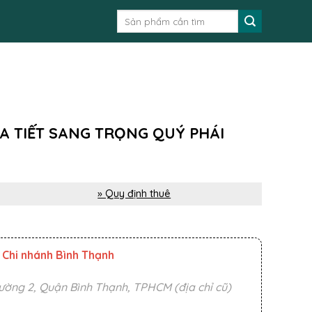
Tìm
kiếm:
A TIẾT SANG TRỌNG QUÝ PHÁI
» Quy định thuê
Chi nhánh Bình Thạnh
ường 2, Quận Bình Thạnh, TPHCM (địa chỉ cũ)