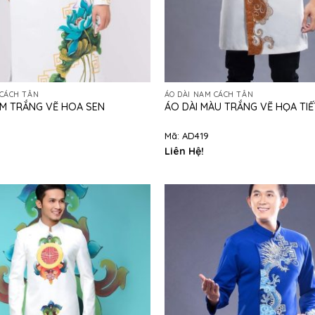
 CÁCH TÂN
ÁO DÀI NAM CÁCH TÂN
AM TRẮNG VẼ HOA SEN
ÁO DÀI MÀU TRẮNG VẼ HỌA TI
Mã: AD419
Liên Hệ!