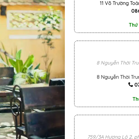
11 Võ Trường Toả
086
Thứ 
8 Nguyễn Thời Tru
8 Nguyễn Thời Tru
0
Th
759/3A Hương Lộ 2, ph