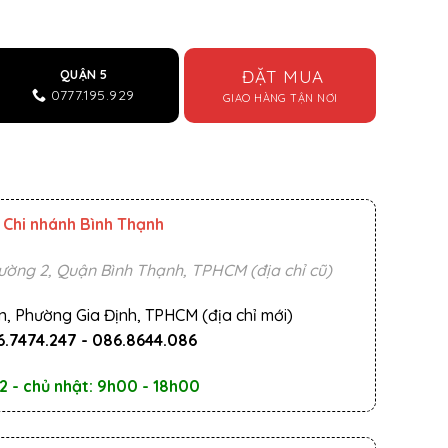
 số lượng
ĐẶT MUA
QUẬN 5
0777.195.929
GIAO HÀNG TẬN NƠI
Chi nhánh Bình Thạnh
ường 2, Quận Bình Thạnh, TPHCM (địa chỉ cũ)
n, Phường Gia Định, TPHCM (địa chỉ mới)
.7474.247
-
086.8644.086
2 - chủ nhật: 9h00 - 18h00