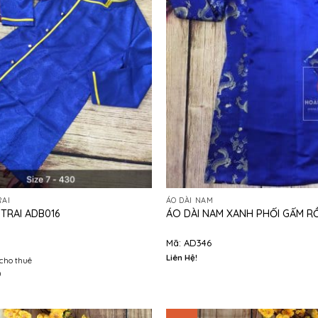
RAI
ÁO DÀI NAM
 TRAI ADB016
ÁO DÀI NAM XANH PHỐI GẤM R
Mã: AD346
Liên Hệ!
cho thuê
0