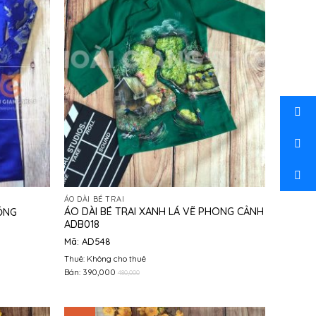
ÁO DÀI BÉ TRAI
ÁO DÀI BÉ TRAI XANH LÁ VẼ PHONG CẢNH
ỒNG
ADB018
Mã: AD548
Thuê: Không cho thuê
Bán: 390,000
480,000