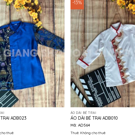
-13%
RAI
ÁO DÀI BÉ TRAI
 TRAI ADB023
ÁO DÀI BÉ TRAI ADB010
Mã: AD564
cho thuê
Thuê: Không cho thuê