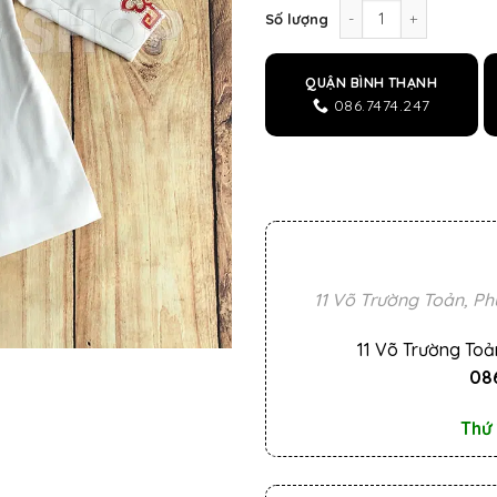
Áo dài bé trai ADB079
Số lượng
QUẬN BÌNH THẠNH
086.7474.247
11 Võ Trường Toản, Ph
11 Võ Trường Toả
086
Thứ 