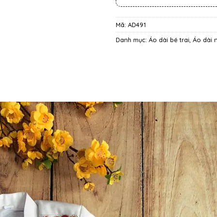
Mã:
AD491
Danh mục:
Áo dài bé trai
,
Áo dài 