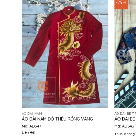
-29%
ÁO DÀI NAM
ÁO DÀI BÉ T
ÁO DÀI NAM ĐỎ THÊU RỒNG VÀNG
ÁO DÀI BÉ
Mã: AD347
Mã: AD543
Liên Hệ!
Thuê: Không 