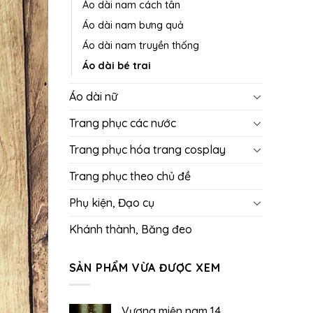
Áo dài nam cách tân
Áo dài nam bưng quả
Áo dài nam truyền thống
Áo dài bé trai
Áo dài nữ
Trang phục các nước
Trang phục hóa trang cosplay
Trang phục theo chủ đề
Phụ kiện, Đạo cụ
Khánh thành, Băng đeo
SẢN PHẨM VỪA ĐƯỢC XEM
Vương miện nam 14