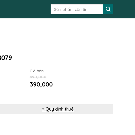
Tìm
kiếm:
B079
Giá bán:
490,000
390,000
» Quy định thuê