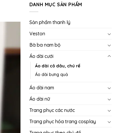
DANH MỤC SẢN PHẨM
Sản phẩm thanh lý
Veston
Bà ba nam bộ
Áo dài cưới
Áo dài cô dâu, chú rể
Áo dài bưng quả
Áo dài nam
Áo dài nữ
Trang phục các nước
Trang phục hóa trang cosplay
Trang phục theo chủ đề