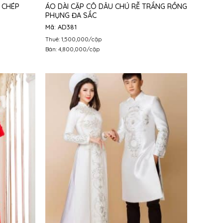
ÁO DÀI CẶP CÔ DÂU CHÚ RỄ TRẮNG RỒNG
 CHÉP
PHỤNG ĐA SẮC
Mã: AD381
Thuê: 1,500,000/cặp
Bán: 4,800,000/cặp