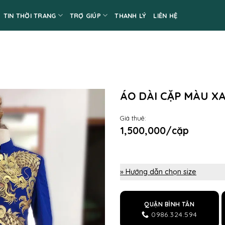
TIN THỜI TRANG
TRỢ GIÚP
THANH LÝ
LIÊN HỆ
ÁO DÀI CẶP MÀU 
Giá thuê:
1,500,000/cặp
» Hướng dẫn chọn size
QUẬN BÌNH TÂN
0986.324.594