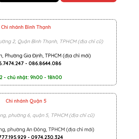
Chi nhánh Bình Thạnh
ường 2, Quận Bình Thạnh, TPHCM (địa chỉ cũ)
n, Phường Gia Định, TPHCM (địa chỉ mới)
.7474.247
-
086.8644.086
2 - chủ nhật: 9h00 - 18h00
Chi nhánh Quận 5
ng, phường 6, quận 5, TPHCM (địa chỉ cũ)
ng, phường An Đông, TPHCM (địa chỉ mới)
777.195.929
-
0974.230.324