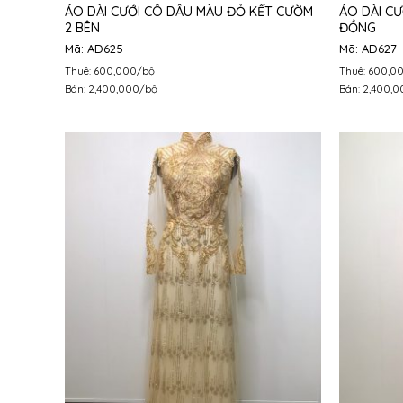
ÁO DÀI CƯỚI CÔ DÂU MÀU ĐỎ KẾT CƯỜM
ÁO DÀI C
2 BÊN
ĐỒNG
Mã: AD625
Mã: AD627
Thuê: 600,000/bộ
Thuê: 600,0
Bán: 2,400,000/bộ
Bán: 2,400,