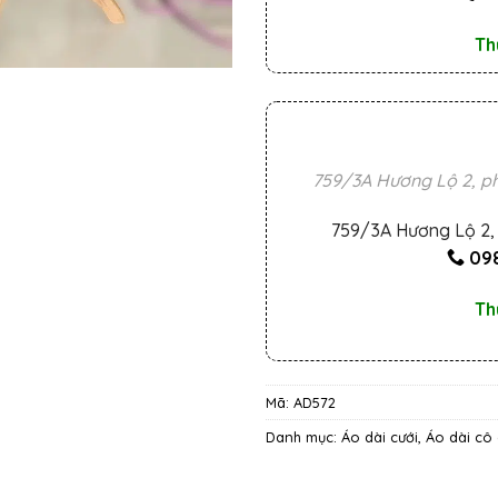
Th
759/3A Hương Lộ 2, ph
759/3A Hương Lộ 2, 
098
Th
Mã:
AD572
Danh mục:
Áo dài cưới
,
Áo dài cô 