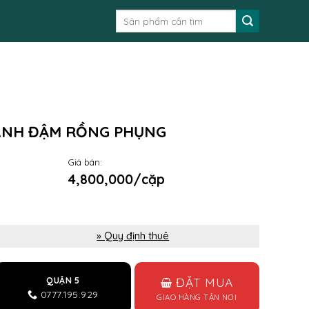
Tìm
kiếm:
XANH ĐẬM RỒNG PHỤNG
Giá bán:
4,800,000/cặp
» Quy định thuê
ĐẶT MUA
QUẬN 5
0777.195.929
GIAO HÀNG TẬN NƠI