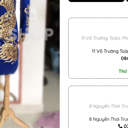
11 Võ Trường Toản, Ph
11 Võ Trường Toả
086
Thứ 
8 Nguyễn Thời Tru
8 Nguyễn Thời Tru
0