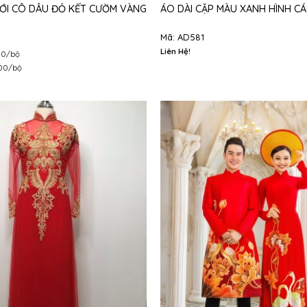
ƯỚI CÔ DÂU ĐỎ KẾT CƯỜM VÀNG
ÁO DÀI CẶP MÀU XANH HÌNH CÁ
Mã: AD581
Liên Hệ!
00/bộ
000/bộ