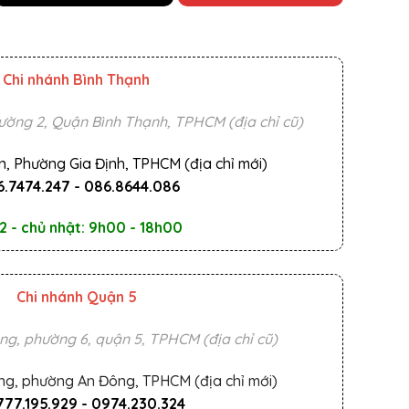
Chi nhánh Bình Thạnh
ường 2, Quận Bình Thạnh, TPHCM (địa chỉ cũ)
n, Phường Gia Định, TPHCM (địa chỉ mới)
.7474.247
-
086.8644.086
2 - chủ nhật: 9h00 - 18h00
Chi nhánh Quận 5
ng, phường 6, quận 5, TPHCM (địa chỉ cũ)
ng, phường An Đông, TPHCM (địa chỉ mới)
777.195.929
-
0974.230.324