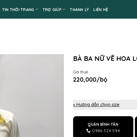
TIN THỜI TRANG
TRỢ GIÚP
THANH LÝ
LIÊN HỆ
BÀ BA NỮ VẼ HOA 
Giá thuê:
220,000/bộ
» Hướng dẫn chọn size
QUẬN BÌNH TÂN
0986.324.594