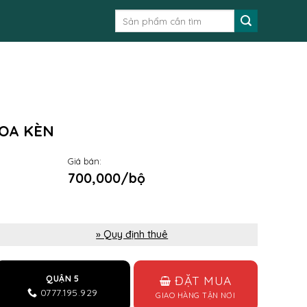
Tìm
kiếm:
LOA KÈN
Giá bán:
700,000/bộ
» Quy định thuê
ĐẶT MUA
QUẬN 5
0777.195.929
GIAO HÀNG TẬN NƠI