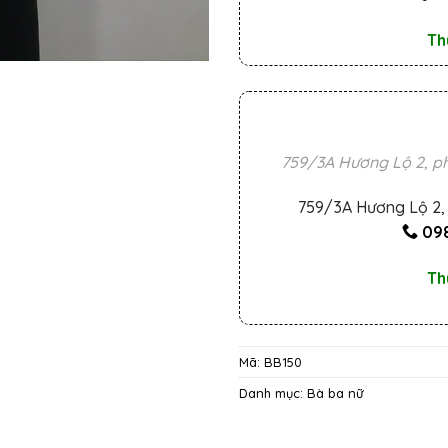
Th
759/3A Hương Lộ 2, ph
759/3A Hương Lộ 2, 
098
Th
Mã:
BB150
Danh mục:
Bà ba nữ