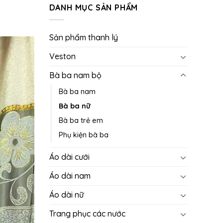
DANH MỤC SẢN PHẨM
Sản phẩm thanh lý
Veston
Bà ba nam bộ
Bà ba nam
Bà ba nữ
Bà ba trẻ em
Phụ kiện bà ba
Áo dài cưới
Áo dài nam
Áo dài nữ
Trang phục các nước