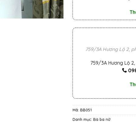
Th
759/3A Hương Lộ 2, ph
759/3A Hương Lộ 2, 
098
Th
Mã:
BB051
Danh mục:
Bà ba nữ