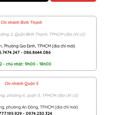
Chi nhánh Bình Thạnh
ường 2, Quận Bình Thạnh, TPHCM (địa chỉ cũ)
n, Phường Gia Định, TPHCM (địa chỉ mới)
.7474.247
-
086.8644.086
2 - chủ nhật: 9h00 - 18h00
Chi nhánh Quận 5
ng, phường 6, quận 5, TPHCM (địa chỉ cũ)
ng, phường An Đông, TPHCM (địa chỉ mới)
777.195.929
-
0974.230.324