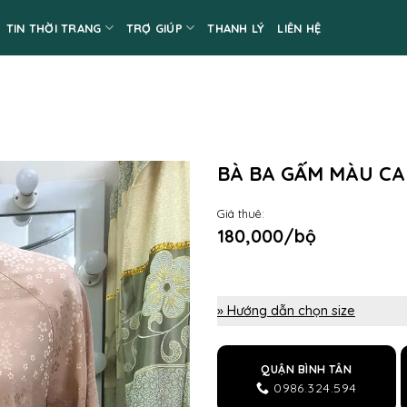
TIN THỜI TRANG
TRỢ GIÚP
THANH LÝ
LIÊN HỆ
BÀ BA GẤM MÀU CA
Giá thuê:
180,000/bộ
» Hướng dẫn chọn size
QUẬN BÌNH TÂN
0986.324.594