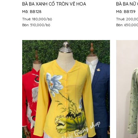
BÀ BA XANH CỔ TRÒN VẼ HOA
BÀ BA NỮ
Mã: BB128
Mã: BB139
Thuê: 180,000/bộ
Thuê: 200,0
Bán: 510,000/bộ
Bán: 650,00