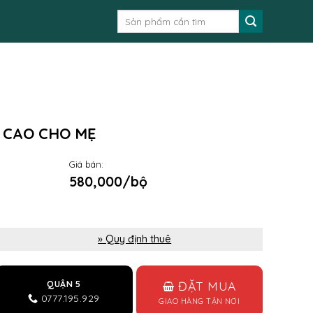
Tìm
kiếm:
 CAO CHO MẸ
Giá bán:
580,000/bộ
» Quy định thuê
ĐẶT MUA
QUẬN 5
0777.195.929
GIAO HÀNG TẬN NƠI