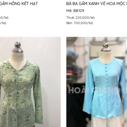
 GẤM HỒNG KẾT HẠT
BÀ BA GẤM XANH VẼ HOA MỘC 
Mã: BB129
00/bộ
Thuê: 220,000/bộ
0/bộ
Bán: 700,000/bộ