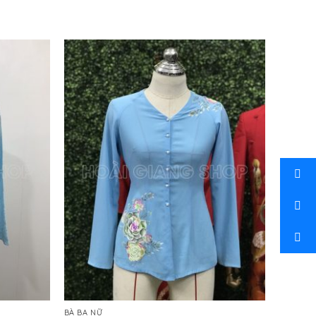
BÀ BA NỮ