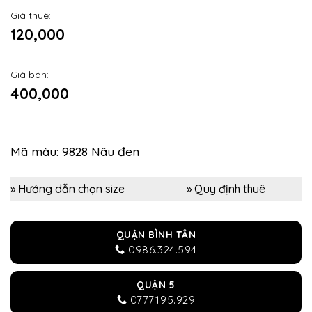
Giá thuê:
120,000
Giá bán:
400,000
Mã màu: 9828 Nâu đen
» Hướng dẫn chọn size
» Quy định thuê
QUẬN BÌNH TÂN
0986.324.594
QUẬN 5
0777.195.929