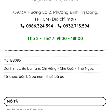
759/3A Hương Lộ 2, Phường Bình Trị Đông,
TPHCM (Địa chỉ mới)
0986.324.594
-
0932.713.594
Thứ 2 - Thứ 7: 9h00 - 18h00
Mã:
BB095
Danh mục:
Bà ba nam
,
Chị Hằng - Chú Cuội - Thỏ Ngọc
Từ khóa:
bán bà ba nam
,
thuê bà ba
MÔ TẢ